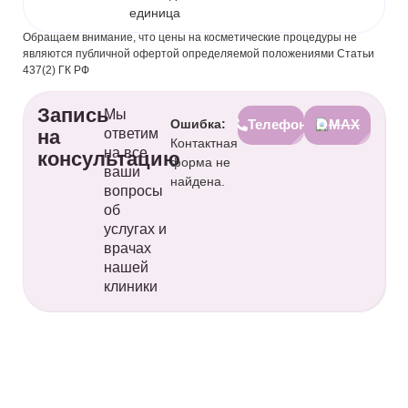
единица
Обращаем внимание, что цены на косметические процедуры не
являются публичной офертой определяемой положениями Статьи
437(2) ГК РФ
Запись
Мы
Ошибка:
Телефон
MAX
на
ответим
Контактная
на все
консультацию
форма не
ваши
найдена.
вопросы
об
услугах и
врачах
нашей
клиники