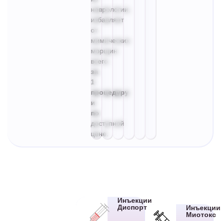
неврологии,
избавляет
от
мимических
морщин
всего
за
1
процедуру
и
по
доступной
цене.
Инъекции
Диспорт
Инъекции
Миотокс