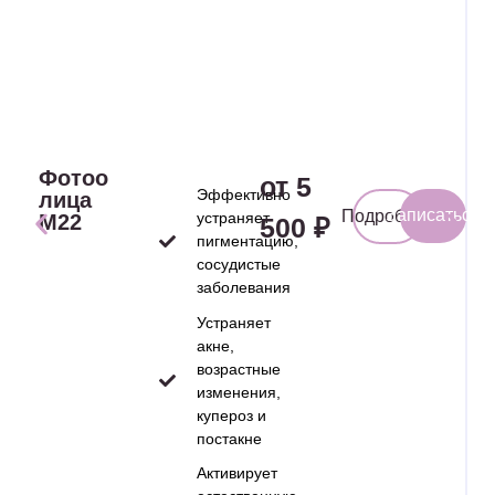
Фотоомоложение
от 5
Эффективно
лица
Записаться
Подробнее
устраняет
M22
500 ₽
пигментацию,
сосудистые
заболевания
Устраняет
акне,
возрастные
изменения,
купероз и
постакне
Активирует