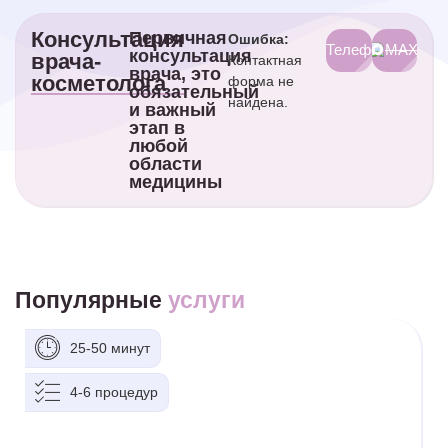
Консультация
Первичная
Ошибка:
Телефон
MAX
консультация
врача-
Контактная
врача, это
косметолога
форма не
обязательный
найдена.
и важный
этап в
любой
области
медицины
Популярные
услуги
25-50 минут
4-6 процедур