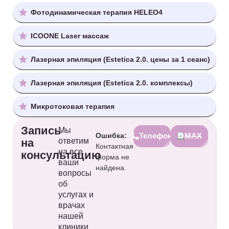
Фотодинамическая терапия HELEO4
ICOONE Laser массаж
Лазерная эпиляция (Estetica 2.0. цены за 1 сеанс)
Лазерная эпиляция (Estetica 2.0. комплексы)
Микротоковая терапия
Запись
Мы
Ошибка:
Телефон
MAX
на
ответим
Контактная
на все
консультацию
форма не
ваши
найдена.
вопросы
об
услугах и
врачах
нашей
клиники