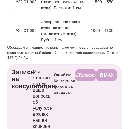
A22.01.002
(лазерное омоложение
500
550
кожи). Растяжки 1 см
Лазерная шлифовка
кожи (лазерное
A22.01.002
1000
1100
омоложение кожи).
Рубцы 1 см
Обращаем внимание, что цены на косметические процедуры не
являются публичной офертой определяемой положениями Статьи
437(2) ГК РФ
Запись
Мы
Ошибка:
Телефон
MAX
на
ответим
Контактная
на все
консультацию
форма не
ваши
найдена.
вопросы
об
услугах и
врачах
нашей
клиники