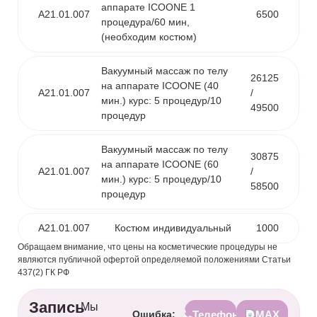
аппарате ICOONE 1
А21.01.007
6500
процедура/60 мин,
(необходим костюм)
Вакуумный массаж по телу
26125
на аппарате ICOONE (40
А21.01.007
/
мин.) курс: 5 процедур/10
49500
процедур
Вакуумный массаж по телу
30875
на аппарате ICOONE (60
А21.01.007
/
мин.) курс: 5 процедур/10
58500
процедур
А21.01.007
Костюм индивидуальный
1000
Обращаем внимание, что цены на косметические процедуры не
являются публичной офертой определяемой положениями Статьи
437(2) ГК РФ
Запись
Мы
Ошибка:
Телефон
MAX