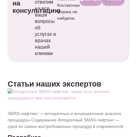
на
ответим
Контактная
на все
консультацию
форма не
ваши
найдена.
вопросы
об
услугах и
врачах
нашей
клиники
Статьи наших экспертов
SMAS-лифтинг — аппаратные и инъекционные аналоги
процедуры Содержание Аппаратный SMAS-лифтинг —
одна из самых востребованных процедур в современной
косметологии, когда пациент хочет заметную подтяжку,