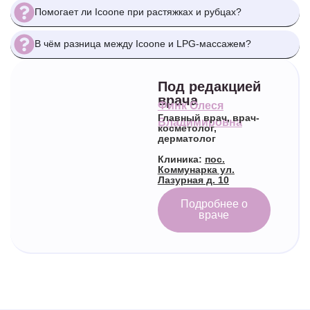
Помогает ли Icoone при растяжках и рубцах?
В чём разница между Icoone и LPG‑массажем?
Под редакцией
врача
Финк Олеся
Главный врач, врач-
Владимировна
косметолог,
дерматолог
Клиника:
пос.
Коммунарка ул.
Лазурная д. 10
Подробнее о
враче